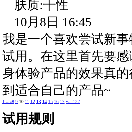
肤质:
干性
10月8日 16:45
我是一个喜欢尝试新事
试用。在这里首先要感
身体验产品的效果真的
到适合自己的产品~
1 ...
«
8
9
10
11
12
13
14
15
16
17
»
... 122
试用规则