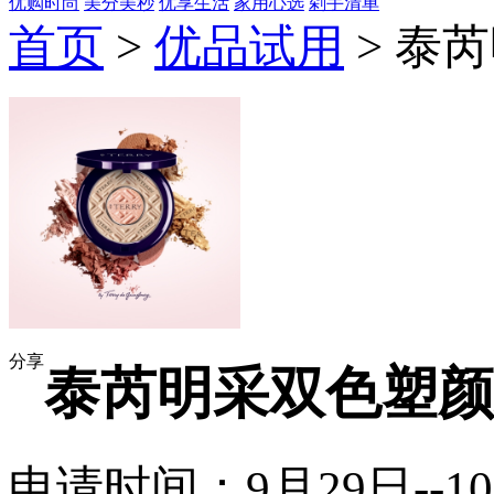
优购时尚
美分美秒
优享生活
家用心选
剁手清单
首页
>
优品试用
> 泰
分享
泰芮明采双色塑颜
申请时间：9月29日--1