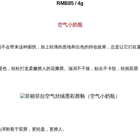
RMB85
/ 4g
空气小奶瓶
则不会带来这种困扰，加上轻薄的质地和出色的持妆效果，总是让它们在
显色，轻松打造柔嫩撩人的花瓣唇。滋润不干燥，贴合不卡纹，轻抿双唇
色泽附着于双唇，更轻盈，更撩人。