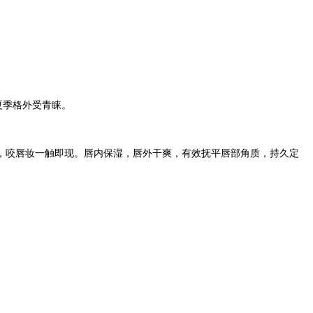
夏季格外受青睐。
，咬唇妆一触即现。唇内保湿，唇外干爽，有效抚平唇部角质，持久定