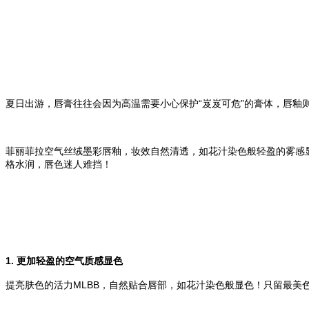
夏日出游，唇膏往往会因为高温需要小心保护“岌岌可危”的膏体，唇釉
菲丽菲拉空气丝绒墨彩唇釉，妆效自然清透，如花汁染色般轻盈的雾感
格水润，唇色迷人难挡！
1. 更加轻盈的空气质感显色
提亮肤色的活力MLBB，自然贴合唇部，如花汁染色般显色！只留最美