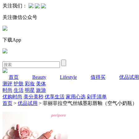
关注我们：
关注微信公众号
下载App
首页
Beauty
Lifestyle
值得买
优品试用
测评
护肤
彩妆
美体
时尚
生活
明星
旅游
优购时尚
美分美秒
优享生活
家用心选
剁手清单
首页
>
优品试用
> 菲丽菲拉空气丝绒墨彩唇釉（空气小奶瓶）