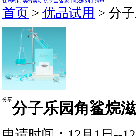
优购时尚
美分美秒
优享生活
家用心选
剁手清单
首页
>
优品试用
> 分
分享
分子乐园角鲨烷滋
申请时间：12月1日--1