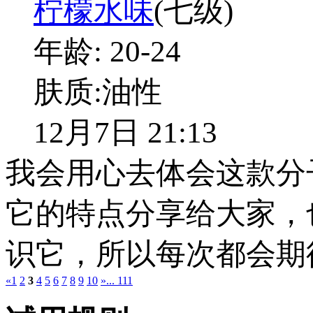
柠檬水味
(七级)
年龄:
20-24
肤质:
油性
12月7日 21:13
我会用心去体会这款分
它的特点分享给大家，
识它，所以每次都会期
«
1
2
3
4
5
6
7
8
9
10
»
... 111