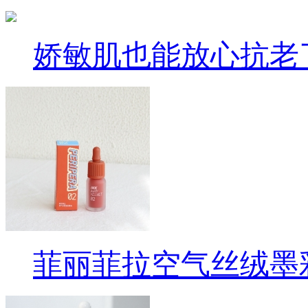
娇敏肌也能放心抗老
菲丽菲拉空气丝绒墨