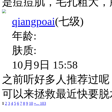
是痘痘肌，毛孔粗大，
qiangpoai
(七级)
年龄:
肤质:
10月9日 15:58
之前听好多人推荐过呢
可以来拯救最近快要脱
1
2
3
4
5
6
7
8
9
10
»
... 103