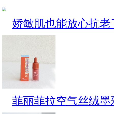
娇敏肌也能放心抗老
菲丽菲拉空气丝绒墨