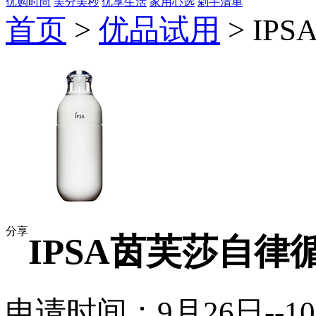
优购时尚
美分美秒
优享生活
家用心选
剁手清单
首页
>
优品试用
> I
分享
IPSA茵芙莎自律
申请时间：9月26日--1