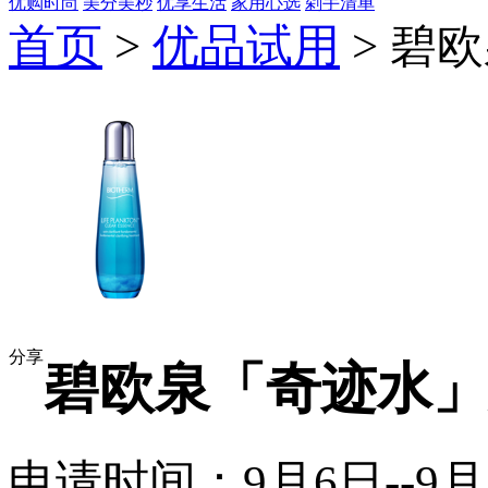
优购时尚
美分美秒
优享生活
家用心选
剁手清单
首页
>
优品试用
> 碧
分享
碧欧泉「奇迹水」
申请时间：9月6日--9月