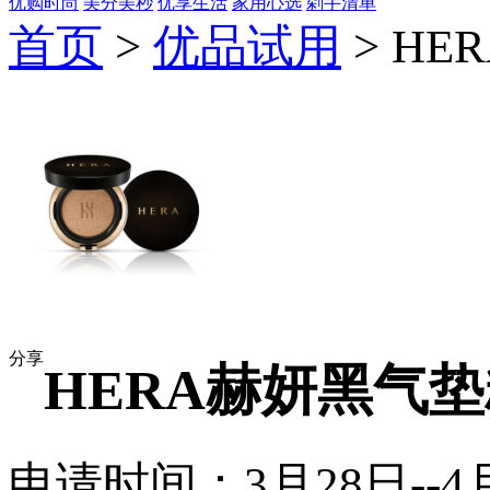
优购时尚
美分美秒
优享生活
家用心选
剁手清单
首页
>
优品试用
> H
分享
HERA赫妍黑气
申请时间：3月28日--4