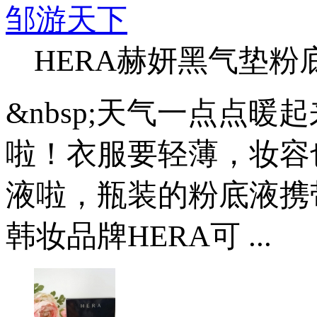
邹游天下
HERA赫妍黑气垫粉
&nbsp;天气一点点
啦！衣服要轻薄，妆容
液啦，瓶装的粉底液携
韩妆品牌HERA可 ...