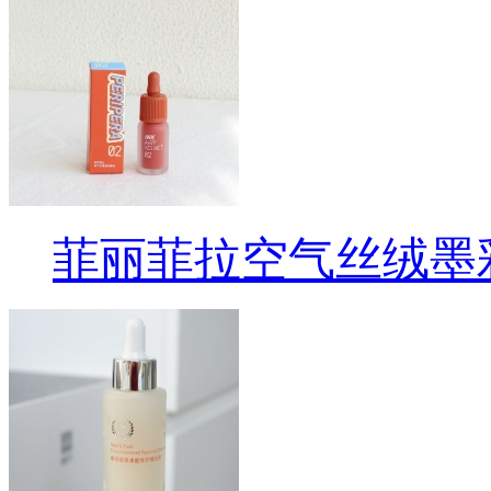
菲丽菲拉空气丝绒墨