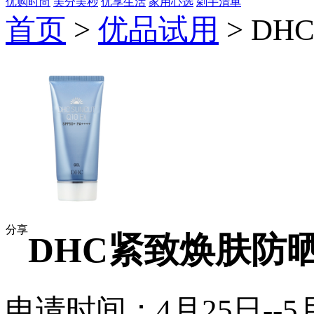
优购时尚
美分美秒
优享生活
家用心选
剁手清单
首页
>
优品试用
> D
分享
DHC紧致焕肤防
申请时间：4月25日--5