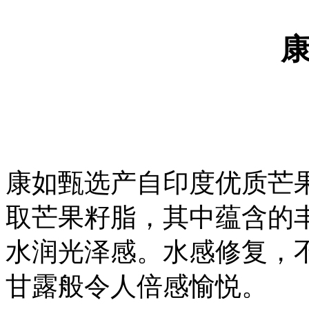
康如甄选产自印度优质芒
取芒果籽脂，其中蕴含的
水润光泽感。水感修复，
甘露般令人倍感愉悦。