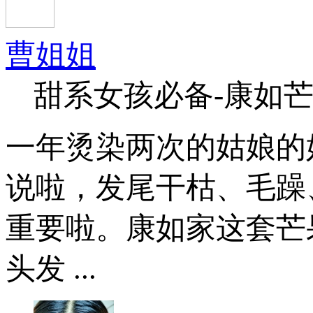
曹姐姐
甜系女孩必备-康如
一年烫染两次的姑娘的
说啦，发尾干枯、毛躁
重要啦。康如家这套芒
头发 ...