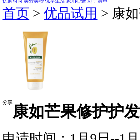
优购时尚
美分美秒
优享生活
家用心选
剁手清单
首页
>
优品试用
> 康
分享
康如芒果修护护发
申请时间：1月9日--1月