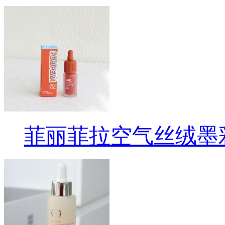
菲丽菲拉空气丝绒墨