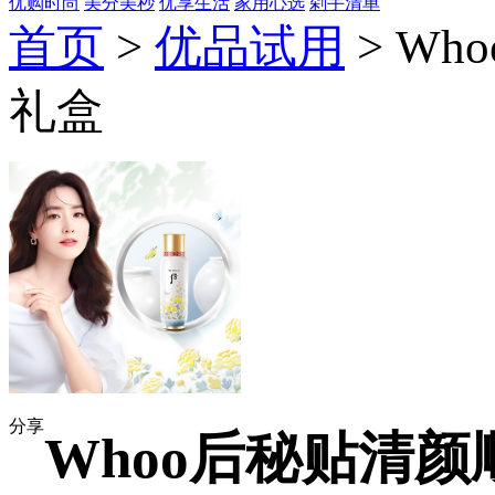
优购时尚
美分美秒
优享生活
家用心选
剁手清单
首页
>
优品试用
> W
礼盒
分享
Whoo后秘贴清颜