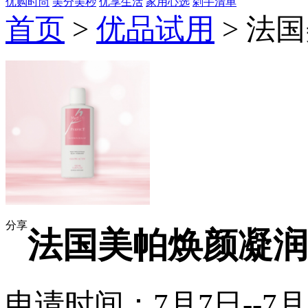
优购时尚
美分美秒
优享生活
家用心选
剁手清单
首页
>
优品试用
> 法
分享
法国美帕焕颜凝润
申请时间：7月7日--7月