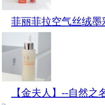
菲丽菲拉空气丝绒墨
【金夫人】--自然之