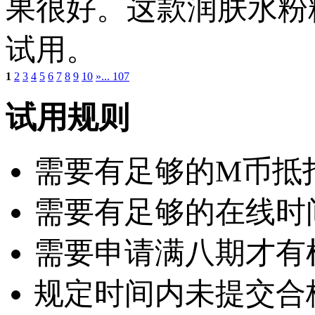
果很好。这款润肤水粉
试用。
1
2
3
4
5
6
7
8
9
10
»
... 107
试用规则
需要有足够的M币抵扣：
需要有足够的在线时
需要申请满八期才有
规定时间内未提交合