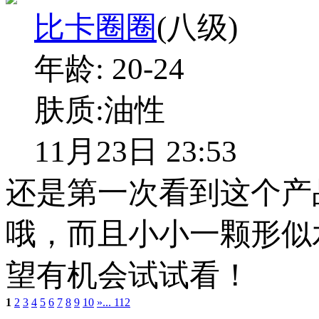
比卡圈圈
(八级)
年龄:
20-24
肤质:
油性
11月23日 23:53
还是第一次看到这个产
哦，而且小小一颗形似
望有机会试试看！
1
2
3
4
5
6
7
8
9
10
»
... 112