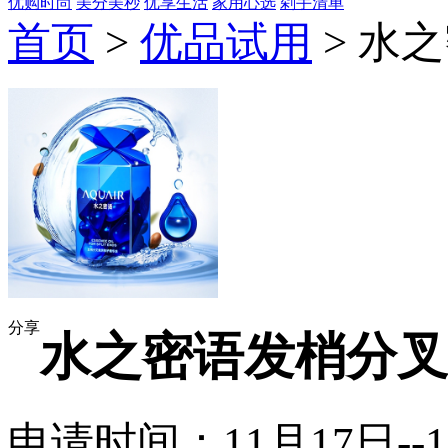
优购时尚
美分美秒
优享生活
家用心选
剁手清单
首页
>
优品试用
> 水
分享
水之密语发梢分叉
申请时间：11月17日--1