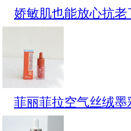
娇敏肌也能放心抗老
菲丽菲拉空气丝绒墨