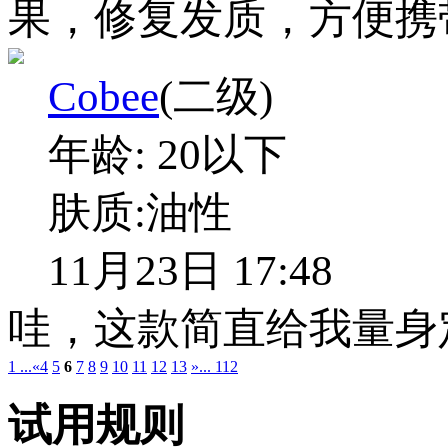
果，修复发质，方便携
Cobee
(二级)
年龄:
20以下
肤质:
油性
11月23日 17:48
哇，这款简直给我量身
1 ...
«
4
5
6
7
8
9
10
11
12
13
»
... 112
试用规则