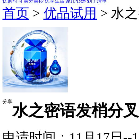
优购时尚
美分美秒
优享生活
家用心选
剁手清单
首页
>
优品试用
> 水
分享
水之密语发梢分叉
申请时间：11月17日--1