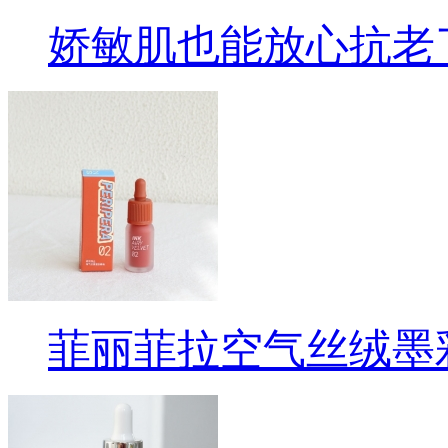
娇敏肌也能放心抗老
菲丽菲拉空气丝绒墨