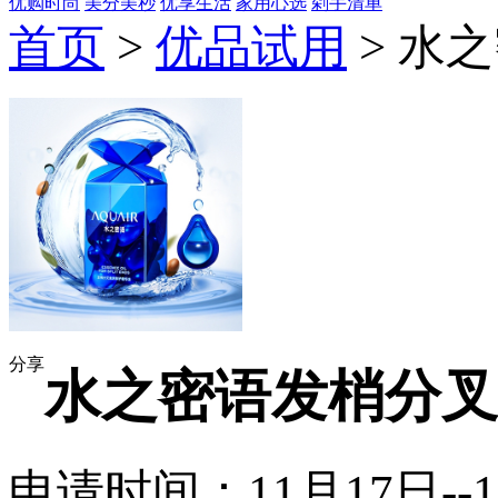
优购时尚
美分美秒
优享生活
家用心选
剁手清单
首页
>
优品试用
> 水
分享
水之密语发梢分叉
申请时间：11月17日--1