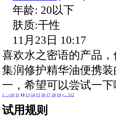
年龄:
20以下
肤质:
干性
11月23日 10:17
喜欢水之密语的产品，
集润修护精华油便携装
一，希望可以尝试一下
1 ...
«
10
11
12
13
14
15
16
17
18
19
»
... 112
试用规则