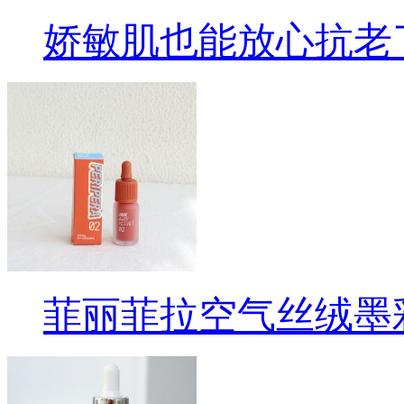
娇敏肌也能放心抗老
菲丽菲拉空气丝绒墨