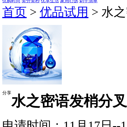
优购时尚
美分美秒
优享生活
家用心选
剁手清单
首页
>
优品试用
> 水
分享
水之密语发梢分叉
申请时间：11月17日--1