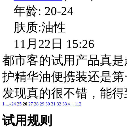
年龄:
20-24
肤质:
油性
11月22日 15:26
都市客的试用产品真是
护精华油便携装还是第
发现真的很不错，能得
1 ...
«
24
25
26
27
28
29
30
31
32
33
»
... 112
试用规则