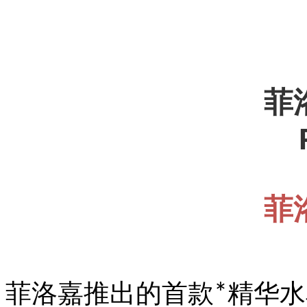
菲
菲
菲洛嘉
推出的
首款
精华水
*