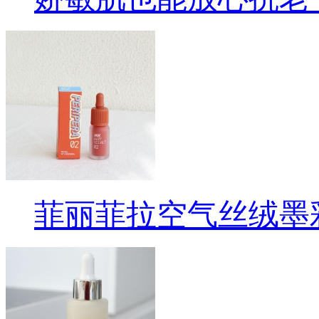
菲丽菲拉空气丝绒墨