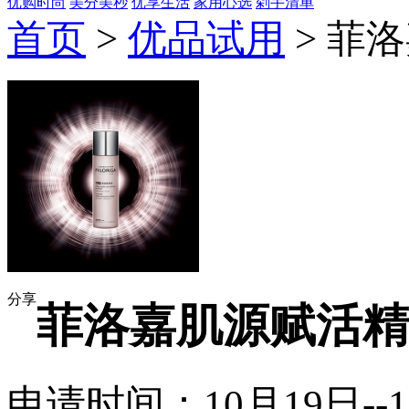
优购时尚
美分美秒
优享生活
家用心选
剁手清单
首页
>
优品试用
> 菲
分享
菲洛嘉肌源赋活精
申请时间：10月19日--