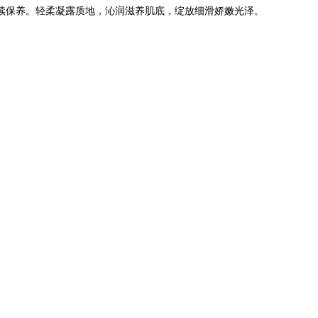
后续保养。轻柔凝露质地，沁润滋养肌底，绽放细滑娇嫩光泽。