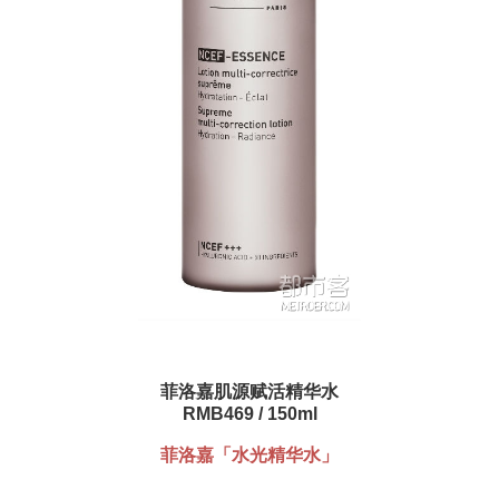
菲洛嘉肌源赋活精华水
RMB469 / 150ml
菲洛嘉「
水光精华水
」