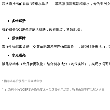
，
菲洛嘉
推出的
首款
精华水单品——菲洛嘉肌源
赋活精华水
专为亚洲女
*
多维赋活
核心成分NCEF多维赋活肌肤，改善细纹，紧致肌肤；
强韧屏障
海洋生物提取多糖（
交替单胞菌发酵产物提取物
），增强肌肤抵抗力，
水光透亮
鼠尾草精华（
欧丹参提取物
）结合锁水成分（刺云实胶），实现水润透
* 指菲洛嘉护肤品中首款精华水
**
此系列中的NCEF复合物浓度比本品牌其他产品高，数据来源于产品配方含量