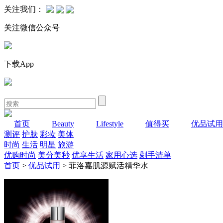
关注我们：
关注微信公众号
下载App
首页
Beauty
Lifestyle
值得买
优品试用
测评
护肤
彩妆
美体
时尚
生活
明星
旅游
优购时尚
美分美秒
优享生活
家用心选
剁手清单
首页
>
优品试用
> 菲洛嘉肌源赋活精华水