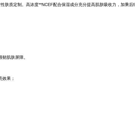
性肤质定制。高浓度*
*
NCEF配合保湿成分充分提高肌肤吸收力，加乘
强韧肌肤屏障。
亮效果；