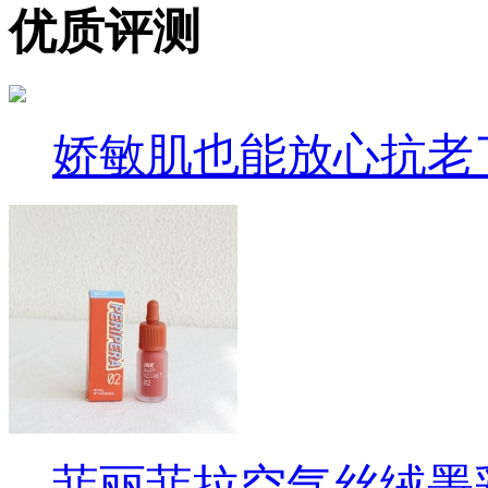
优质评测
娇敏肌也能放心抗老
菲丽菲拉空气丝绒墨