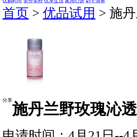
优购时尚
美分美秒
优享生活
家用心选
剁手清单
首页
>
优品试用
> 施
分享
施丹兰野玫瑰沁透
申请时间：4月21日--4