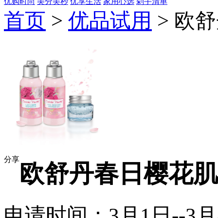
优购时尚
美分美秒
优享生活
家用心选
剁手清单
首页
>
优品试用
> 欧
分享
欧舒丹春日樱花肌
申请时间：3月1日--3月