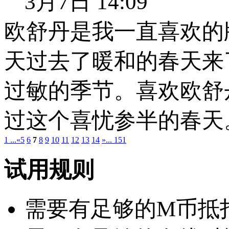
3月7日 14:09
欧舒丹是我一直喜欢的
天过去了暖和的春天来
过敏的季节。喜欢欧舒
过这个喜忧参半的春天
1 ...
«
5
6
7
8
9
10
11
12
13
14
»
... 151
试用规则
需要有足够的M币抵扣：