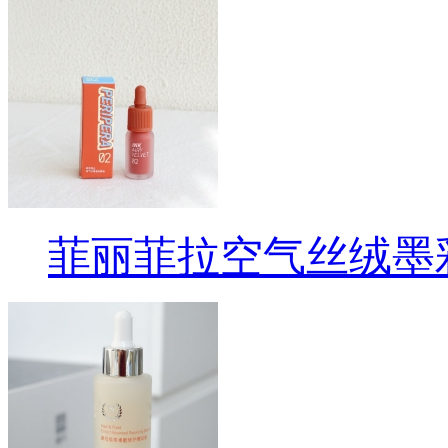
菲丽菲拉空气丝绒墨