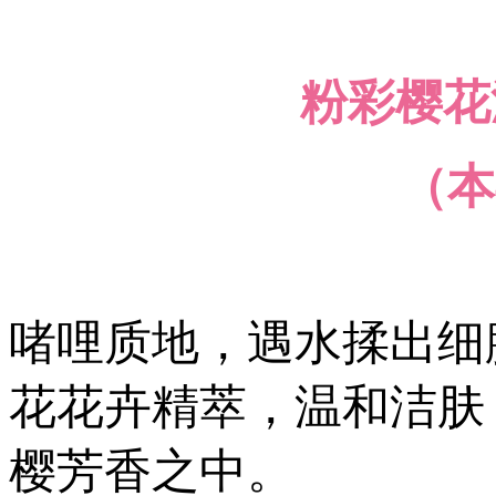
粉彩樱花沐
（本
啫哩质地，遇水揉出细
花花卉精萃，温和洁肤
樱芳香之中。