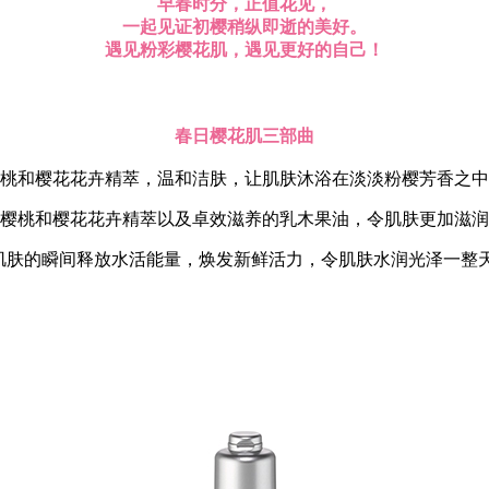
早春时分，正值花见，
一起见证初樱稍纵即逝的美好。
遇见粉彩樱花肌，遇见更好的自己！
春日樱花肌三部曲
樱桃和樱花花卉精萃，温和洁肤，让肌肤沐浴在淡淡粉樱芳香之
斯樱桃和樱花花卉精萃以及卓效滋养的乳木果油，令肌肤更加滋
，亲触肌肤的瞬间释放水活能量，焕发新鲜活力，令肌肤水润光泽一整