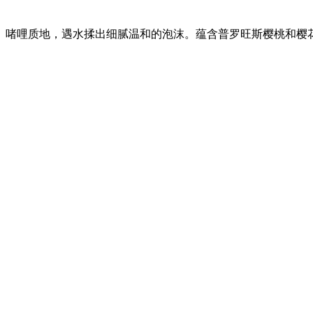
啫哩质地，遇水揉出细腻温和的泡沫。蕴含普罗旺斯樱桃和樱