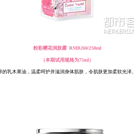
粉彩樱花润肤露 RMB260/250ml
（本期试用规格为75ml）
养的乳木果油，温柔呵护并滋润身体肌肤，令肌肤更加柔软光泽