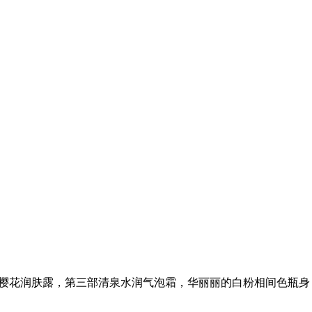
樱花润肤露，第三部清泉水润气泡霜，华丽丽的白粉相间色瓶身