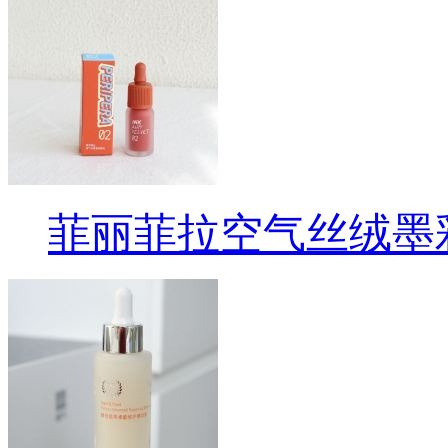
菲丽菲拉空气丝绒墨