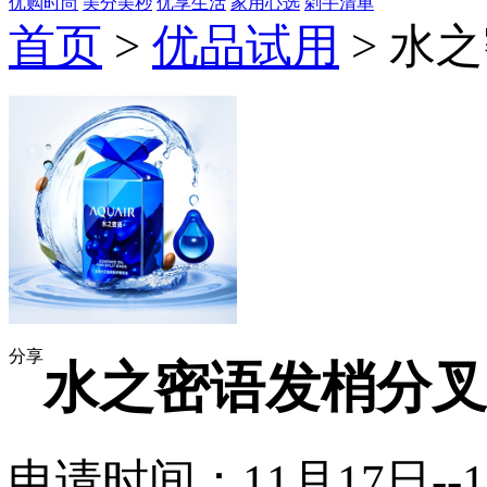
优购时尚
美分美秒
优享生活
家用心选
剁手清单
首页
>
优品试用
> 水
分享
水之密语发梢分叉
申请时间：11月17日--1