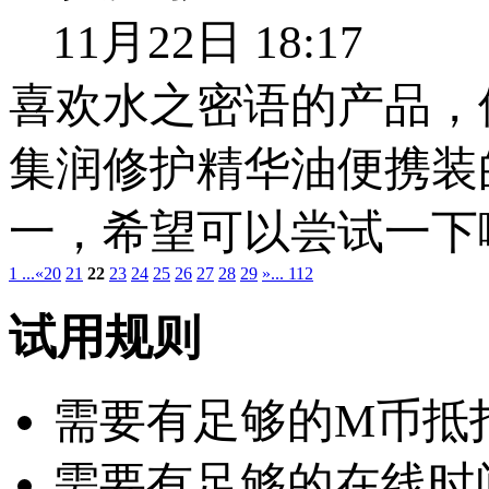
11月22日 18:17
喜欢水之密语的产品，
集润修护精华油便携装
一，希望可以尝试一下
1 ...
«
20
21
22
23
24
25
26
27
28
29
»
... 112
试用规则
需要有足够的M币抵扣：
需要有足够的在线时