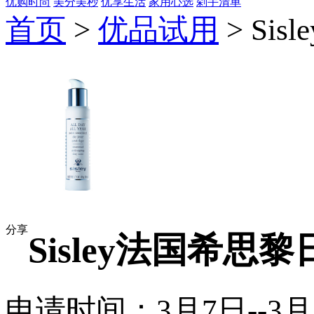
优购时尚
美分美秒
优享生活
家用心选
剁手清单
首页
>
优品试用
> Si
分享
Sisley法国希
申请时间：3月7日--3月