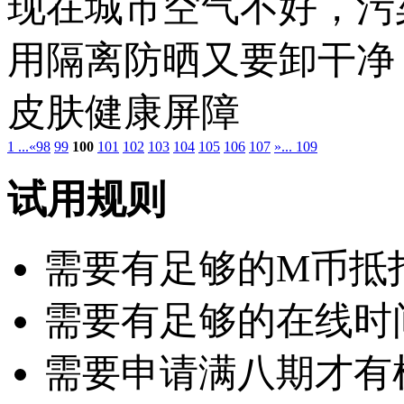
现在城市空气不好，污
用隔离防晒又要卸干净
皮肤健康屏障
1 ...
«
98
99
100
101
102
103
104
105
106
107
»
... 109
试用规则
需要有足够的M币抵扣：
需要有足够的在线时
需要申请满八期才有