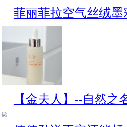
菲丽菲拉空气丝绒墨
【金夫人】--自然之