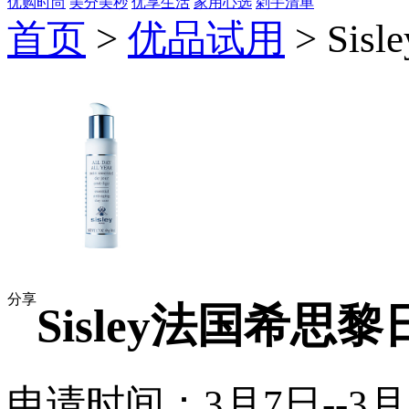
优购时尚
美分美秒
优享生活
家用心选
剁手清单
首页
>
优品试用
> Si
分享
Sisley法国希
申请时间：3月7日--3月