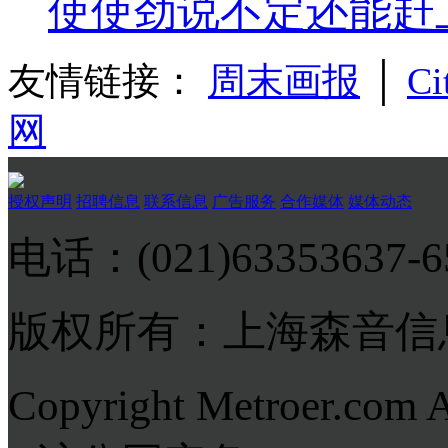
使使劲说不定还能赶
友情链接：
周末画报
│
Ci
网
授权声明
招聘信息
联系信息
广告服务
合作媒体
媒体动态
电话：(021)63353637-
版权所有：上海森音信
Copyright Metroer.com 