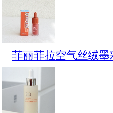
菲丽菲拉空气丝绒墨