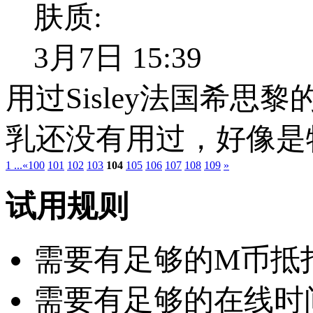
肤质:
3月7日 15:39
用过Sisley法国希思
乳还没有用过，好像是
1 ...
«
100
101
102
103
104
105
106
107
108
109
»
试用规则
需要有足够的M币抵扣：
需要有足够的在线时