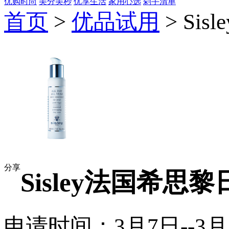
优购时尚
美分美秒
优享生活
家用心选
剁手清单
首页
>
优品试用
> Si
分享
Sisley法国希
申请时间：3月7日--3月